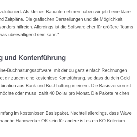
volutioniert. Als kleines Bauunternehmen haben wir jetzt eine klare
 Zeitpläne. Die grafischen Darstellungen und die Möglichkeit,
onders hilfreich. Allerdings ist die Software eher für größere Teams
etwas überwältigend sein kann.“
g und Kontenführung
line-Buchhaltungssoftware, mit der du ganz einfach Rechnungen
tet dir zudem eine kostenlose Kontoführung, so dass du dein Geld
mbination aus Bank und Buchhaltung in einem. Die Basisversion ist
öchte oder muss, zahlt 40 Dollar pro Monat. Die Pakete reichen
umfang im kostenlosen Basispaket. Nachteil allerdings, dass Wave
 manche Handwerker OK sein für andere ist es ein KO Kriterium.