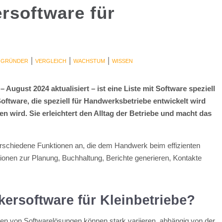
rsoftware für
|
|
|
 GRÜNDER
VERGLEICH
WACHSTUM
WISSEN
August 2024 aktualisiert – ist eine Liste mit Software speziell
Software, die speziell für Handwerksbetriebe entwickelt wird
n wird. Sie erleichtert den Alltag der Betriebe und macht das
rschiedene Funktionen an, die dem Handwerk beim effizienten
tionen zur Planung, Buchhaltung, Berichte generieren, Kontakte
ersoftware für Kleinbetriebe?
ten von Softwarelösungen können stark variieren, abhängig von der