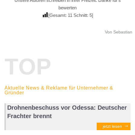
Unsere Autoren schreiben in ihrer Freizeit. Danke für's
bewerten
[Gesamt:
11
Schnitt:
5
]
Von Sebastian
TOP
Aktuelle News & Reklame für Unternehmer &
Gründer
Drohnenbeschuss vor Odessa: Deutscher
Frachter brennt
jetzt lesen