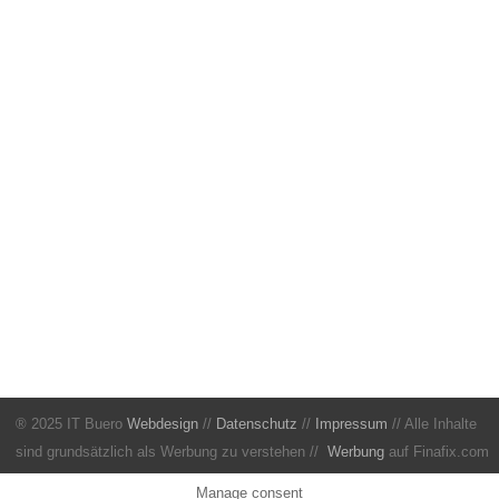
® 2025 IT Buero
Webdesign
//
Datenschutz
//
Impressum
// Alle Inhalte
sind grundsätzlich als Werbung zu verstehen //
Werbung
auf Finafix.com
Manage consent