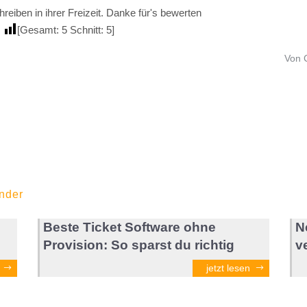
reiben in ihrer Freizeit. Danke für's bewerten
[Gesamt:
5
Schnitt:
5
]
Von 
nder
Beste Ticket Software ohne
N
Provision: So sparst du richtig
v
jetzt lesen