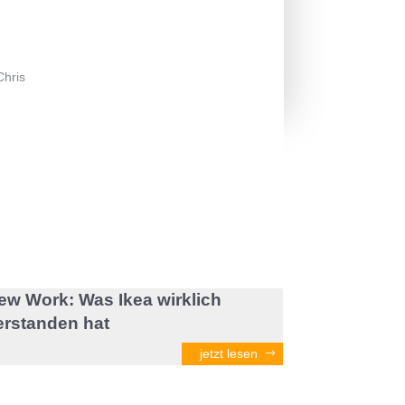
Chris
ew Work: Was Ikea wirklich
erstanden hat
jetzt lesen