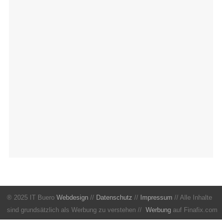
® 2025 IT Buero
Webdesign
//
Datenschutz
//
Impressum
// Alle Inhalte
sind grundsätzlich als Werbung zu verstehen //
Werbung
auf Finafix.com