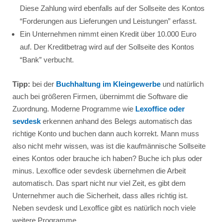
Diese Zahlung wird ebenfalls auf der Sollseite des Kontos
“Forderungen aus Lieferungen und Leistungen” erfasst.
Ein Unternehmen nimmt einen Kredit über 10.000 Euro
auf. Der Kreditbetrag wird auf der Sollseite des Kontos
“Bank” verbucht.
Tipp:
bei der
Buchhaltung im Kleingewerbe
und natürlich
auch bei größeren Firmen, übernimmt die Software die
Zuordnung. Moderne Programme wie
Lexoffice oder
sevdesk
erkennen anhand des Belegs automatisch das
richtige Konto und buchen dann auch korrekt. Mann muss
also nicht mehr wissen, was ist die kaufmännische Sollseite
eines Kontos oder brauche ich haben? Buche ich plus oder
minus. Lexoffice oder sevdesk übernehmen die Arbeit
automatisch. Das spart nicht nur viel Zeit, es gibt dem
Unternehmer auch die Sicherheit, dass alles richtig ist.
Neben sevdesk und Lexoffice gibt es natürlich noch viele
weitere Programme.