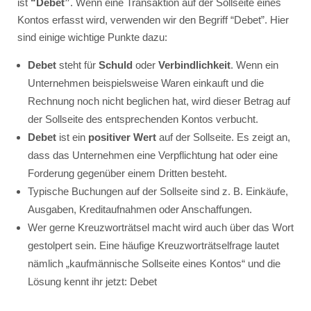
ist
“Debet”
. Wenn eine Transaktion auf der Sollseite eines
Kontos erfasst wird, verwenden wir den Begriff “Debet”. Hier
sind einige wichtige Punkte dazu:
Debet
steht für
Schuld
oder
Verbindlichkeit
. Wenn ein
Unternehmen beispielsweise Waren einkauft und die
Rechnung noch nicht beglichen hat, wird dieser Betrag auf
der Sollseite des entsprechenden Kontos verbucht.
Debet
ist ein
positiver Wert
auf der Sollseite. Es zeigt an,
dass das Unternehmen eine Verpflichtung hat oder eine
Forderung gegenüber einem Dritten besteht.
Typische Buchungen auf der Sollseite sind z. B. Einkäufe,
Ausgaben, Kreditaufnahmen oder Anschaffungen.
Wer gerne Kreuzworträtsel macht wird auch über das Wort
gestolpert sein. Eine häufige Kreuzworträtselfrage lautet
nämlich „kaufmännische Sollseite eines Kontos“ und die
Lösung kennt ihr jetzt: Debet