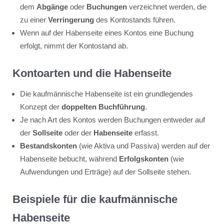
dem
Abgänge
oder
Buchungen
verzeichnet werden, die
zu einer
Verringerung
des Kontostands führen.
Wenn auf der Habenseite eines Kontos eine Buchung
erfolgt, nimmt der Kontostand ab.
Kontoarten und die Habenseite
Die kaufmännische Habenseite ist ein grundlegendes
Konzept der
doppelten Buchführung
.
Je nach Art des Kontos werden Buchungen entweder auf
der
Sollseite
oder der
Habenseite
erfasst.
Bestandskonten
(wie Aktiva und Passiva) werden auf der
Habenseite bebucht, während
Erfolgskonten
(wie
Aufwendungen und Erträge) auf der Sollseite stehen.
Beispiele für die kaufmännische
Habenseite