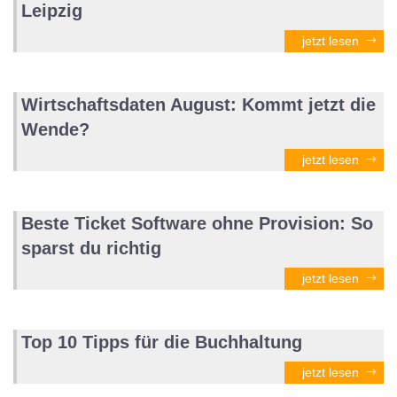
Leipzig
jetzt lesen
Wirtschaftsdaten August: Kommt jetzt die
Wende?
jetzt lesen
Beste Ticket Software ohne Provision: So
sparst du richtig
jetzt lesen
Top 10 Tipps für die Buchhaltung
jetzt lesen