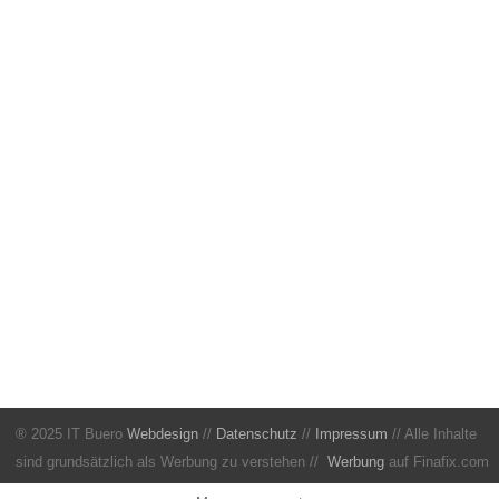
® 2025 IT Buero
Webdesign
//
Datenschutz
//
Impressum
// Alle Inhalte
sind grundsätzlich als Werbung zu verstehen //
Werbung
auf Finafix.com