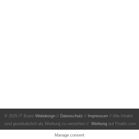
® 2025 IT Buero
Webdesign
//
Datenschutz
//
Impressum
// Alle Inhalte
sind grundsätzlich als Werbung zu verstehen //
Werbung
auf Finafix.com
Manage consent