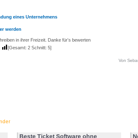
ündung eines Unternehmens
ler werden
reiben in ihrer Freizeit. Danke für's bewerten
[Gesamt:
2
Schnitt:
5
]
Von Sebas
nder
Beste Ticket Software ohne
N