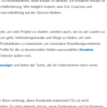
 zu revolutionieren, ohne kreativ zu denken. Ein kreativer Ansatz ist
chäftsführung. Wer lediglich kopiert, was Uni, Coaches und
nd mittelfristig auf der Strecke bleiben.
sein, um sein Projekt zu starten, sondern auch, um es am Laufen zu
darum geht, Verbreitungskanäle und Wege zu finden, um sein
 Produktlinien zu entwickeln, um innovative Einstellungsverfahren
 Profile für die zu besetzenden Stellen auszuwählen (
kreative
el besser außen vor).
leuniger
und daher der Turbo, der Ihr Unternehmen nach vorne
Büro verbringt, diese Kreativität entwickeln? Es ist nicht
melden. Es geht vielmehr darum, neue Denkweisen und Sichtweisen