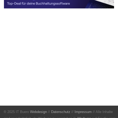
® 2025 IT Buero
Webdesign
//
Datenschutz
//
Impressum
// Alle Inhalte