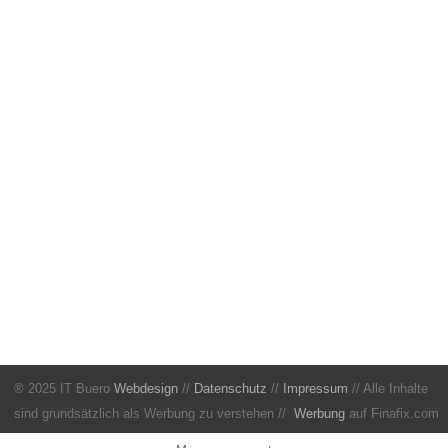
® 2025 IT Buero
Webdesign
//
Datenschutz
//
Impressum
// Alle Inhalte
sind grundsätzlich als Werbung zu verstehen //
Werbung
auf Finafix.com