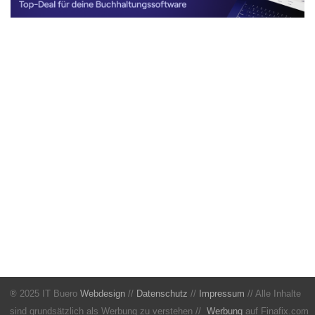
® 2025 IT Buero
Webdesign
//
Datenschutz
//
Impressum
// Alle Inhalte
sind grundsätzlich als Werbung zu verstehen //
Werbung
auf Finafix.com