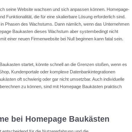
ch seine Website wachsen und sich anpassen können. Homepage-
und Funktionalität, die für eine skalierbare Lösung erforderlich sind.
dere in Phasen des Wachstums. Dann nämlich, wenn das Unternehmen
epage Baukasten dieses Wachstum aber systembedingt nicht
 mit einer neuen Firmenwebsite bei Null beginnen kann fatal sein.
Baukasten startet, könnte schnell an die Grenzen stoßen, wenn es
-Shop, Kundenportale oder komplexe Datenbankintegrationen
ukästen oft schwierig oder gar nicht umsetzbar. Auch individuelle
t berechnen zu können, sind mit Homepage Baukästen praktisch
me bei Homepage Baukästen
t entscheidend für die Nutzererfahrung und die