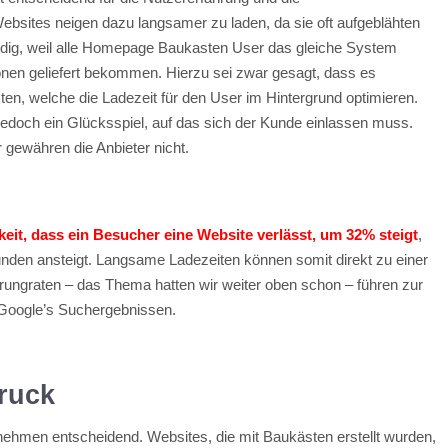
sites neigen dazu langsamer zu laden, da sie oft aufgeblähten
ndig, weil alle Homepage Baukasten User das gleiche System
onen geliefert bekommen. Hierzu sei zwar gesagt, dass es
, welche die Ladezeit für den User im Hintergrund optimieren.
t jedoch ein Glücksspiel, auf das sich der Kunde einlassen muss.
 gewähren die Anbieter nicht.
eit, dass ein Besucher eine Website verlässt, um 32% steigt
,
unden ansteigt. Langsame Ladezeiten können somit direkt zu einer
ungraten – das Thema hatten wir weiter oben schon – führen zur
n Google’s Suchergebnissen.
druck
ernehmen entscheidend. Websites, die mit Baukästen erstellt wurden,