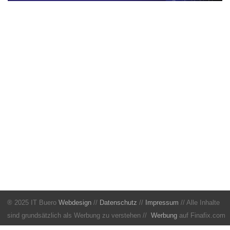
® 2025 IT Buero
Webdesign
//
Datenschutz
//
Impressum
// Alle Inhalte
sind grundsätzlich als Werbung zu verstehen //
Werbung
auf Finafix.com