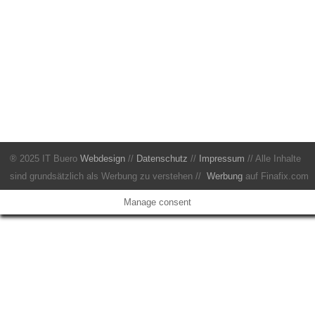
® 2025 IT Buero
Webdesign
//
Datenschutz
//
Impressum
// Alle Inhalte
sind grundsätzlich als Werbung zu verstehen //
Werbung
auf Finafix.com
Manage consent