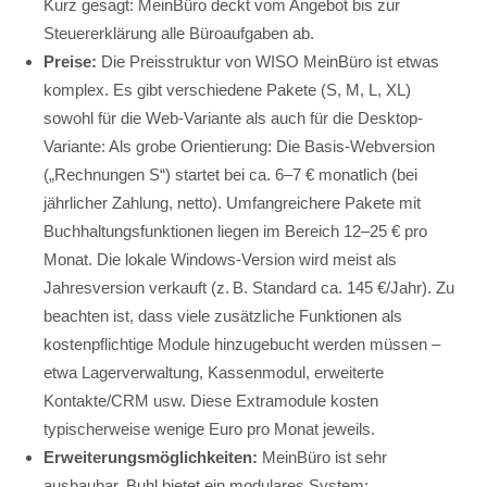
Kurz gesagt: MeinBüro deckt vom Angebot bis zur
Steuererklärung alle Büroaufgaben ab.
Preise:
Die Preisstruktur von WISO MeinBüro ist etwas
komplex. Es gibt verschiedene Pakete (S, M, L, XL)
sowohl für die Web-Variante als auch für die Desktop-
Variante: Als grobe Orientierung: Die Basis-Webversion
(„Rechnungen S“) startet bei ca. 6–7 € monatlich (bei
jährlicher Zahlung, netto). Umfangreichere Pakete mit
Buchhaltungsfunktionen liegen im Bereich 12–25 € pro
Monat. Die lokale Windows-Version wird meist als
Jahresversion verkauft (z. B. Standard ca. 145 €/Jahr). Zu
beachten ist, dass viele zusätzliche Funktionen als
kostenpflichtige Module hinzugebucht werden müssen –
etwa Lagerverwaltung, Kassenmodul, erweiterte
Kontakte/CRM usw. Diese Extramodule kosten
typischerweise wenige Euro pro Monat jeweils.
Erweiterungsmöglichkeiten:
MeinBüro ist sehr
ausbaubar. Buhl bietet ein modulares System: