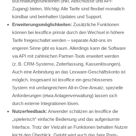
Buchhaltungsfunktionen (inkl. Abschlüsse und API-
Zugang) bieten. Wichtig: Alle Tarife sind flexibel monatlich
kündbar und beinhalten Updates und Support.
Erweiterungsmöglichkeiten:
Zusätzliche Funktionen
können bei lexoffice primär durch den Wechsel in höhere
Tarife freigeschaltet werden – separate Add-ons im
engeren Sinne gibt es kaum. Allerdings kann die Software
via API mit zahlreichen Partner-Tools erweitert werden
(z. B. CRM-Systeme, Zeiterfassung, Kassenlösungen).
Auch eine Anbindung an das Lexware-Geschäftskonto ist
möglich. Insgesamt ist lexoffice ein geschlossenes
System mit umfangreichem All-in-One-Ansatz; spezielle
Anforderungen (etwa Anlagenverwaltung) lassen sich
durch externe Integrationen lösen.
Nutzerfeedback:
Anwender schätzen an lexoffice die
„spielerisch“ einfache Bedienung und das aufgeräumte
Interface. Trotz der Vielzahl an Funktionen behalten Nutzer
leicht den Überblick. Gelobt wird auch das faire Preis-