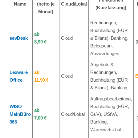
Name
(netto je
Cloud/Lokal
(Kurzfassung)
Monat)
Rechnungen,
Buchhaltung (EÜR
ab
sevDesk
Cloud
& Bilanz), Banking,
8,90 €
(
Belegscan,
Auswertungen.
Angebote &
Lexware
ab
Rechnungen,
Cloud
E
Office
11,90 €
Buchhaltung (EÜR
& Bilanz), Banking.
Auftragsbearbeitung,
WISO
Buchhaltung (EÜR,
ab
MeinBüro
Cloud/Lokal
GuV), UStVA,
7,00 €
365
Banking,
Warenwirtschaft.