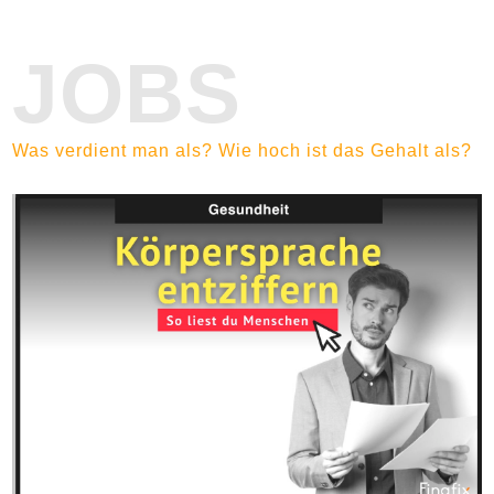
JOBS
Was verdient man als? Wie hoch ist das Gehalt als?