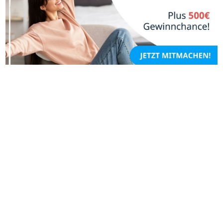
® 2025 IT Buero
Webdesign
//
Datenschutz
//
Impressum
// Alle Inhalte
sind grundsätzlich als Werbung zu verstehen //
Werbung
auf Finafix.com