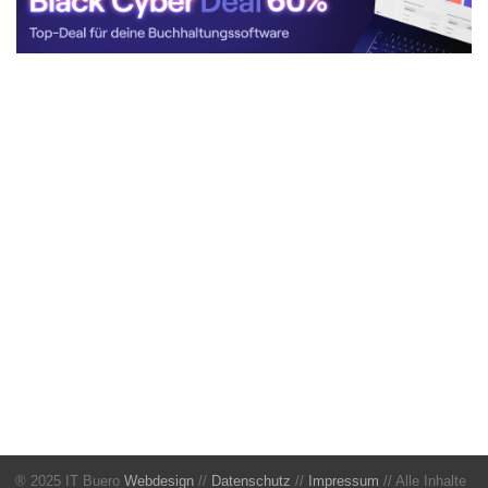
® 2025 IT Buero
Webdesign
//
Datenschutz
//
Impressum
// Alle Inhalte