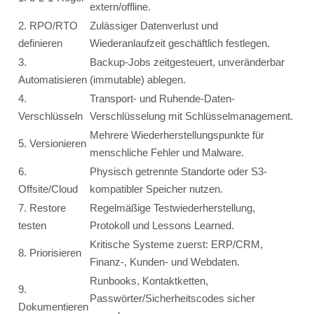
extern/offline.
2. RPO/RTO
Zulässiger Datenverlust und
definieren
Wiederanlaufzeit geschäftlich festlegen.
3.
Backup-Jobs zeitgesteuert, unveränderbar
Automatisieren
(immutable) ablegen.
4.
Transport- und Ruhende-Daten-
Verschlüsseln
Verschlüsselung mit Schlüsselmanagement.
Mehrere Wiederherstellungspunkte für
5. Versionieren
menschliche Fehler und Malware.
6.
Physisch getrennte Standorte oder S3-
Offsite/Cloud
kompatibler Speicher nutzen.
7. Restore
Regelmäßige Testwiederherstellung,
testen
Protokoll und Lessons Learned.
Kritische Systeme zuerst: ERP/CRM,
8. Priorisieren
Finanz-, Kunden- und Webdaten.
Runbooks, Kontaktketten,
9.
Passwörter/Sicherheitscodes sicher
Dokumentieren