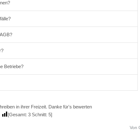
onen?
älle?
r AGB?
r?
ne Betriebe?
reiben in ihrer Freizeit. Danke für's bewerten
[Gesamt:
3
Schnitt:
5
]
Von 