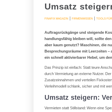
Umsatz steigern
|
|
FINAFIX MAGAZIN
FIRMENWISSEN
TOOLS FÜ
Auftragsrückgänge und steigende Kost
handlungsfähig bleiben will, sollte d
aber kaum genutzt? Maschinen, die nur
Besprechungsräume mit Leerzeiten – all
ein schnell aktivierbarer Hebel, um de
Das Prinzip ist einfach: Statt teure Ans
durch Vermietung an externe Nutzer. Der 
Zusatzeinnahmen und verteilen Fixkosten 
Verleihmodell schlank, sicher und mit we
Umsatz steigern: Ver
Vermieten statt Stillstand: Wenn eine Sp