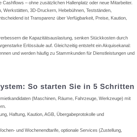
e Cashflows – ohne zusätzlichen Hallenplatz oder neue Mitarbeiter.
en, Werkstätten, 3D-Druckern, Hebebühnen, Testständen,
scheidend ist Transparenz über Verfügbarkeit, Preise, Kaution,
verbessern die Kapazitätsauslastung, senken Stückkosten durch
enstarke Erlössäule auf. Gleichzeitig entsteht ein Akquisekanal:
kennen und werden häufig zu Stammkunden für Dienstleistungen und
ystem: So starten Sie in 5 Schritten
Vermietkandidaten (Maschinen, Räume, Fahrzeuge, Werkzeuge) mit
rn.
rung, Haftung, Kaution, AGB, Übergabeprotokolle und
 Wochen- und Wochenendtarife, optionale Services (Zustellung,