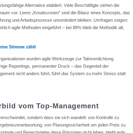
ungsfähige Alternative etabliert. Viele Beschäftigte ziehen die
um vor. Leere „Kreativzonen“ sind die Bilanz eines Konzepts, das
hrung und Arbeitsprozesse unverändert bleiben. Umfragen zeigen:
ich agile Methoden eingeführt – bei 88% blieb die Methodik alt.
ine Stimme zählt
ganisationen wurden agile Werkzeuge zur Taktverdichtung
hige Reportings, permanenter Druck – das Gegenteil der
ment nicht anders führt, führt das System zu mehr Stress statt
rbild vom Top-Management
erschwindet, sondern dass sie sich wandelt: von Kontrolle zu
rgebnisverantwortung, von Planungssicherheit um jeden Preis zu
ände und Bereichsleiter diese Prinzipien nicht leben, bleibt jede