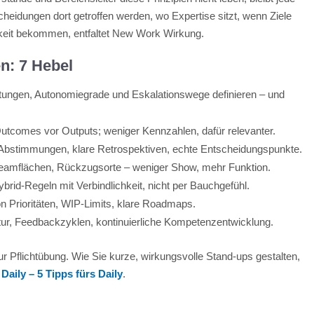
eidungen dort getroffen werden, wo Expertise sitzt, wenn Ziele
gkeit bekommen, entfaltet New Work Wirkung.
n: 7 Hebel
ungen, Autonomiegrade und Eskalationswege definieren – und
utcomes vor Outputs; weniger Kennzahlen, dafür relevanter.
 Abstimmungen, klare Retrospektiven, echte Entscheidungspunkte.
amflächen, Rückzugsorte – weniger Show, mehr Funktion.
brid-Regeln mit Verbindlichkeit, nicht per Bauchgefühl.
on Prioritäten, WIP-Limits, klare Roadmaps.
tur, Feedbackzyklen, kontinuierliche Kompetenzentwicklung.
ur Pflichtübung. Wie Sie kurze, wirkungsvolle Stand-ups gestalten,
Daily – 5 Tipps fürs Daily
.