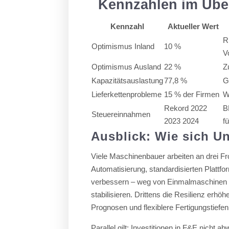
Kennzahlen im Über
Kennzahl
Aktueller Wert
R
Optimismus Inland
10 %
V
Optimismus Ausland
22 %
Z
Kapazitätsauslastung
77,8 %
G
Lieferkettenprobleme
15 % der Firmen
W
Rekord 2022
B
Steuereinnahmen
2023 2024
f
Ausblick: Wie sich U
Viele Maschinenbauer arbeiten an drei Fr
Automatisierung, standardisierten Platt
verbessern – weg von Einmalmaschinen hi
stabilisieren. Drittens die Resilienz er
Prognosen und flexiblere Fertigungstiefen
Parallel gilt: Investitionen in F&E nicht 