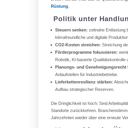
Rüstung
.
Politik unter Handl
Steuern senken:
zeitnahe Entlastung 
klimafreundliche und digitale Produkti
CO2-Kosten streichen:
Streichung de
Förderprogramme fokussieren:
wenig
Robotik, KI-basierte Qualitätskontrolle 
Planungs- und Genehmigungsrecht 
Anlaufstellen für Industriebetriebe.
Lieferkettenresilienz stärken:
Absiche
Aufbau strategischer Reserven.
Die Dringlichkeit ist hoch: Sind Arbeitsplä
Standorte zurückkehren. Branchenstimme
Jahrzehnten wieder über eine erneute Ver