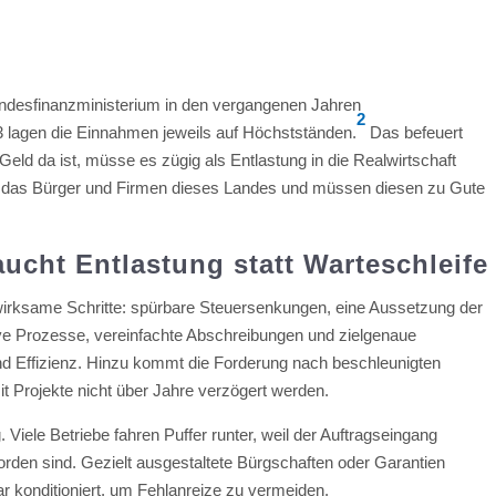
Bundesfinanzministerium in den vergangenen Jahren
2
lagen die Einnahmen jeweils auf Höchstständen.
Das befeuert
eld da ist, müsse es zügig als Entlastung in die Realwirtschaft
ld das Bürger und Firmen dieses Landes und müssen diesen zu Gute
cht Entlastung statt Warteschleife
wirksame Schritte: spürbare Steuersenkungen, eine Aussetzung der
e Prozesse, vereinfachte Abschreibungen und zielgenaue
 und Effizienz. Hinzu kommt die Forderung nach beschleunigten
Projekte nicht über Jahre verzögert werden.
g. Viele Betriebe fahren Puffer runter, weil der Auftragseingang
rden sind. Gezielt ausgestaltete Bürgschaften oder Garantien
ar konditioniert, um Fehlanreize zu vermeiden.