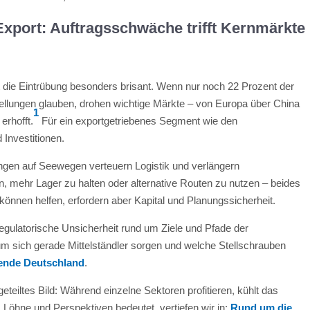
xport: Auftragsschwäche trifft Kernmärkte
kt die Eintrübung besonders brisant. Wenn nur noch 22 Prozent der
llungen glauben, drohen wichtige Märkte – von Europa über China
1
erhofft.
Für ein exportgetriebenes Segment wie den
 Investitionen.
ngen auf Seewegen verteuern Logistik und verlängern
, mehr Lager zu halten oder alternative Routen zu nutzen – beides
können helfen, erfordern aber Kapital und Planungssicherheit.
regulatorische Unsicherheit rund um Ziele und Pfade der
m sich gerade Mittelständler sorgen und welche Stellschrauben
ende Deutschland
.
eteiltes Bild: Während einzelne Sektoren profitieren, kühlt das
, Löhne und Perspektiven bedeutet, vertiefen wir in:
Rund um die