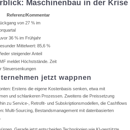
blick: Maschinenbau in der Krise
Referenz/Kommentar
ückgang von 27 % im
orquartal
uvor 36 % im Frühjahr
esunder Mittelwert: 85,6 %
ieder steigender Anteil
MF meldet Höchststände. Zeit
ür Steuersenkungen
nternehmen jetzt wappnen
onten: Erstens die eigene Kostenbasis senken, etwa mit
formen und schlankeren Prozessen. Zweitens die Preissetzung
n zu Service-, Retrofit- und Subskriptionsmodellen, die Cashflows
höhen: Multi-Sourcing, Bestandsmanagement mit datenbasierten
.
abwürgen. Gerade jetzt entscheiden Technologien wie KI-gestützte