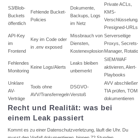
Private ACLs,
S3/Blob-
Dokumente,
Fehlende Bucket-
KMS-
Buckets
Backups, Logs
Policies
Verschlüsselung
öffentlich
im Netz
Presigned-URLs
API-Key
Missbrauch von
Serverseitige
Key im Code oder
im
Diensten,
Proxys, Secrets
in .env exposed
Frontend
Kostenexplosion
Manager, Rotati
SIEM/WAF
Fehlendes
Leaks bleiben
Keine Logs/Alerts
aktivieren, Alert-
Monitoring
unbemerkt
Playbooks
Unklare
AVV abschließen
Tools ohne
DSGVO-
AV-
TIA prüfen, TOM
AVV/Transferregeln
Verstoß
Verträge
dokumentieren
Recht und Realität: was bei
einem Leak passiert
Kommt es zu einer Datenschutzverletzung, läuft die Uhr. Du
musst den Vorfall dokumentieren, binnen 72 Stunden