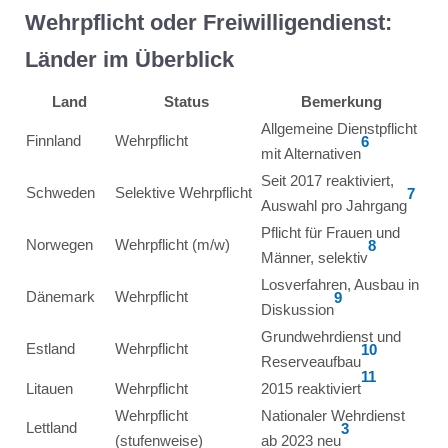
Wehrpflicht oder Freiwilligendienst:
Länder im Überblick
Land
Status
Bemerkung
Allgemeine Dienstpflicht
Finnland
Wehrpflicht
6
mit Alternativen
Seit 2017 reaktiviert,
Schweden
Selektive Wehrpflicht
7
Auswahl pro Jahrgang
Pflicht für Frauen und
Norwegen
Wehrpflicht (m/w)
8
Männer, selektiv
Losverfahren, Ausbau in
Dänemark
Wehrpflicht
9
Diskussion
Grundwehrdienst und
Estland
Wehrpflicht
10
Reserveaufbau
11
Litauen
Wehrpflicht
2015 reaktiviert
Wehrpflicht
Nationaler Wehrdienst
Lettland
3
(stufenweise)
ab 2023 neu