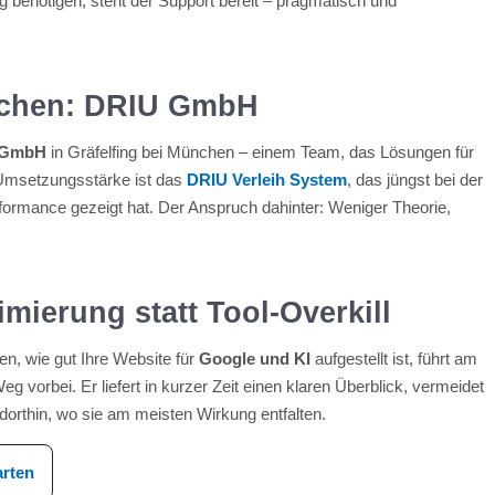
 benötigen, steht der Support bereit – pragmatisch und
nchen: DRIU GmbH
 GmbH
in Gräfelfing bei München – einem Team, das Lösungen für
e Umsetzungsstärke ist das
DRIU Verleih System
, das jüngst bei der
ormance gezeigt hat. Der Anspruch dahinter: Weniger Theorie,
mierung statt Tool-Overkill
n, wie gut Ihre Website für
Google und KI
aufgestellt ist, führt am
g vorbei. Er liefert in kurzer Zeit einen klaren Überblick, vermeidet
dorthin, wo sie am meisten Wirkung entfalten.
arten