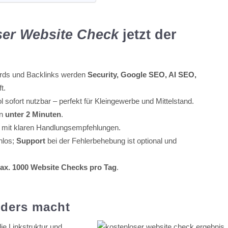
ser Website Check
jetzt der
rds und Backlinks werden
Security, Google SEO, AI SEO,
t.
l sofort nutzbar – perfekt für Kleingewerbe und Mittelstand.
in
unter 2 Minuten
.
mit klaren Handlungsempfehlungen.
nlos;
Support
bei der Fehlerbehebung ist optional und
ax. 1000 Website Checks pro Tag
.
nders macht
ie Linkstruktur und