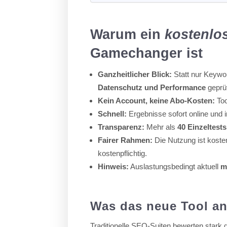
Warum ein
kostenlo
Gamechanger ist
Ganzheitlicher Blick:
Statt nur Keywo
Datenschutz und Performance
geprüf
Kein Account, keine Abo-Kosten:
Too
Schnell:
Ergebnisse sofort online und 
Transparenz:
Mehr als
40 Einzeltests
Fairer Rahmen:
Die Nutzung ist koste
kostenpflichtig.
Hinweis:
Auslastungsbedingt aktuell
m
Was das neue Tool a
Traditionelle SEO-Suiten bewerten stark d