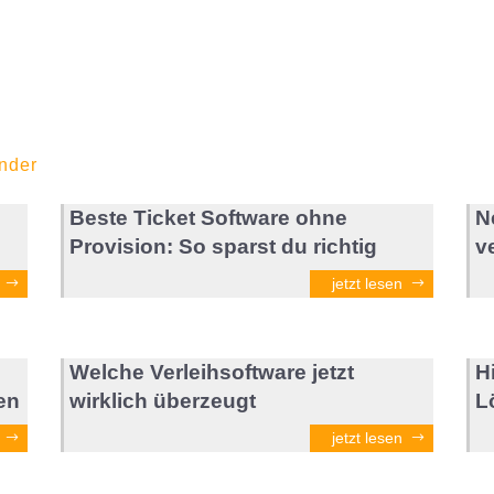
nder
Beste Ticket Software ohne
N
Provision: So sparst du richtig
v
jetzt lesen
Welche Verleihsoftware jetzt
H
en
wirklich überzeugt
L
jetzt lesen