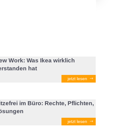
ew Work: Was Ikea wirklich
erstanden hat
jetzt lesen
itzefrei im Büro: Rechte, Pflichten,
ösungen
jetzt lesen