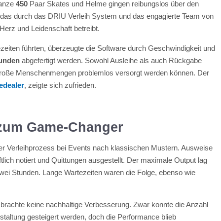
 Ganze
450
Paar Skates und Helme gingen reibungslos über den
e das durch das DRIU Verleih System und das engagierte Team von
 Herz und Leidenschaft betreibt.
zeiten führten, überzeugte die Software durch Geschwindigkeit und
kunden
abgefertigt werden. Sowohl Ausleihe als auch Rückgabe
st große Menschenmengen problemlos versorgt werden können. Der
edealer
, zeigte sich zufrieden.
 zum Game-Changer
der Verleihprozess bei Events nach klassischen Mustern. Ausweise
ich notiert und Quittungen ausgestellt. Der maximale Output lag
zwei Stunden. Lange Wartezeiten waren die Folge, ebenso wie
 brachte keine nachhaltige Verbesserung. Zwar konnte die Anzahl
nstaltung gesteigert werden, doch die Performance blieb