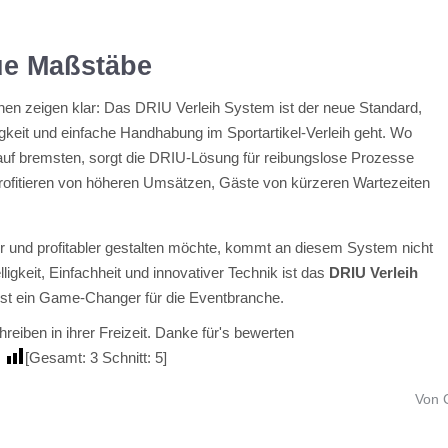
ue Maßstäbe
hen zeigen klar: Das DRIU Verleih System ist der neue Standard,
keit und einfache Handhabung im Sportartikel-Verleih geht. Wo
lauf bremsten, sorgt die DRIU-Lösung für reibungslose Prozesse
profitieren von höheren Umsätzen, Gäste von kürzeren Wartezeiten
er und profitabler gestalten möchte, kommt an diesem System nicht
ligkeit, Einfachheit und innovativer Technik ist das
DRIU Verleih
ist ein Game-Changer für die Eventbranche.
reiben in ihrer Freizeit. Danke für's bewerten
[Gesamt:
3
Schnitt:
5
]
Von 