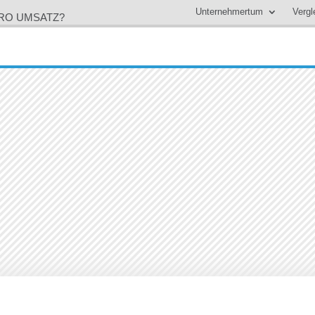
Unternehmertum
Vergl
URO UMSATZ?