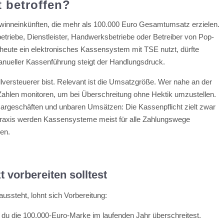
t betroffen?
Gewinneinkünften, die mehr als 100.000 Euro Gesamtumsatz erzielen.
triebe, Dienstleister, Handwerksbetriebe oder Betreiber von Pop-
eute ein elektronisches Kassensystem mit TSE nutzt, dürfte
 manueller Kassenführung steigt der Handlungsdruck.
ollversteuerer bist. Relevant ist die Umsatzgröße. Wer nahe an der
n Zahlen monitoren, um bei Überschreitung ohne Hektik umzustellen.
Bargeschäften und unbaren Umsätzen: Die Kassenpflicht zielt zwar
 Praxis werden Kassensysteme meist für alle Zahlungswege
en.
t vorbereiten solltest
ussteht, lohnt sich Vorbereitung:
 du die 100.000-Euro-Marke im laufenden Jahr überschreitest.