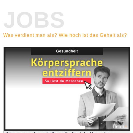
JOBS
Was verdient man als? Wie hoch ist das Gehalt als?