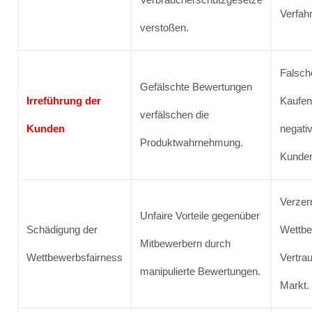
Verfah
verstoßen.
Falsch
Gefälschte Bewertungen
Irreführung der
Kaufen
verfälschen die
Kunden
negati
Produktwahrnehmung.
Kunden
Verzerr
Unfaire Vorteile gegenüber
Schädigung der
Wettbe
Mitbewerbern durch
Wettbewerbsfairness
Vertra
manipulierte Bewertungen.
Markt.