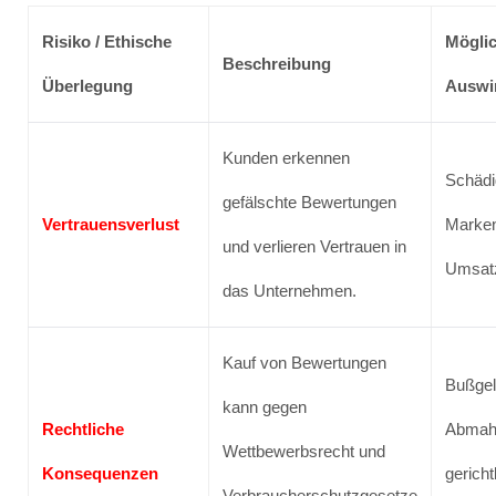
Risiko / Ethische
Mögli
Beschreibung
Überlegung
Auswi
Kunden erkennen
Schädi
gefälschte Bewertungen
Vertrauensverlust
Marke
und verlieren Vertrauen in
Umsat
das Unternehmen.
Kauf von Bewertungen
Bußgel
kann gegen
Rechtliche
Abmah
Wettbewerbsrecht und
Konsequenzen
gericht
Verbraucherschutzgesetze