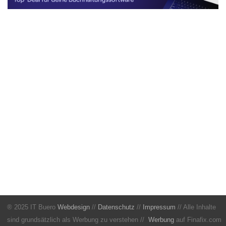
® 2025 IT Buero
Webdesign
//
Datenschutz
//
Impressum
// Alle Inhalte
sind grundsätzlich als Werbung zu verstehen //
Werbung
auf Finafix.com