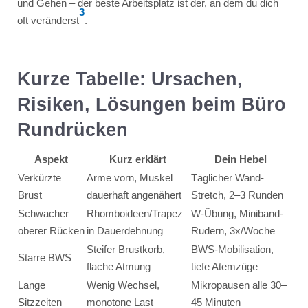
und Gehen – der beste Arbeitsplatz ist der, an dem du dich
3
oft veränderst
.
Kurze Tabelle: Ursachen,
Risiken, Lösungen beim Büro
Rundrücken
Aspekt
Kurz erklärt
Dein Hebel
Verkürzte
Arme vorn, Muskel
Täglicher Wand-
Brust
dauerhaft angenähert
Stretch, 2–3 Runden
Schwacher
Rhomboideen/Trapez
W-Übung, Miniband-
oberer Rücken
in Dauerdehnung
Rudern, 3x/Woche
Steifer Brustkorb,
BWS-Mobilisation,
Starre BWS
flache Atmung
tiefe Atemzüge
Lange
Wenig Wechsel,
Mikropausen alle 30–
Sitzzeiten
monotone Last
45 Minuten