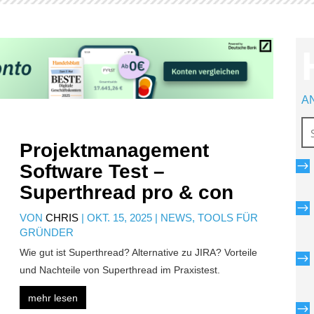
A
Projektmanagement
$
Software Test –
Superthread pro & con
$
VON
CHRIS
|
OKT. 15, 2025
|
NEWS
,
TOOLS FÜR
GRÜNDER
Wie gut ist Superthread? Alternative zu JIRA? Vorteile
$
und Nachteile von Superthread im Praxistest.
mehr lesen
$