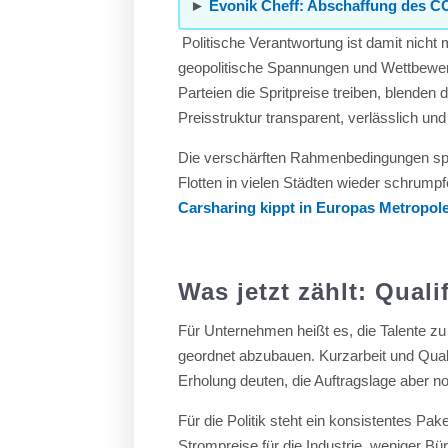
►
Evonik Cheff: Abschaffung des CO
Politische Verantwortung ist damit nicht
geopolitische Spannungen und Wettbewe
Parteien die Spritpreise treiben, blenden
Preisstruktur transparent, verlässlich un
Die verschärften Rahmenbedingungen spie
Flotten in vielen Städten wieder schrump
Carsharing kippt in Europas Metropol
Was jetzt zählt: Qualif
Für Unternehmen heißt es, die Talente zu
geordnet abzubauen. Kurzarbeit und Qual
Erholung deuten, die Auftragslage aber no
Für die Politik steht ein konsistentes P
Strompreise für die Industrie, weniger Bü