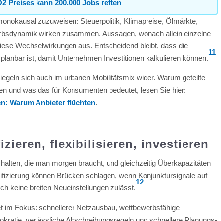
2 Preises kann 200.000 Jobs retten
 monokausal zuzuweisen: Steuerpolitik, Klimapreise, Ölmärkte,
rbsdynamik wirken zusammen. Aussagen, wonach allein einzelne
 diese Wechselwirkungen aus. Entscheidend bleibt, dass die
11
d planbar ist, damit Unternehmen Investitionen kalkulieren können.
geln sich auch im urbanen Mobilitätsmix wider. Warum geteilte
fen und was das für Konsumenten bedeutet, lesen Sie hier:
en: Warum Anbieter flüchten
.
izieren, flexibilisieren, investieren
 halten, die man morgen braucht, und gleichzeitig Überkapazitäten
ifizierung können Brücken schlagen, wenn Konjunktursignale auf
12
ch keine breiten Neueinstellungen zulässt.
aket im Fokus: schnellerer Netzausbau, wettbewerbsfähige
rokratie, verlässliche Abschreibungsregeln und schnellere Planungs-