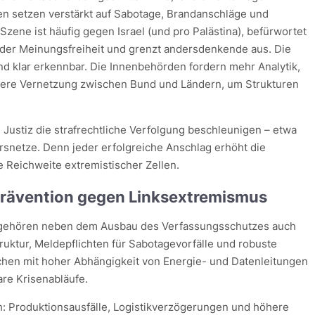
en setzen verstärkt auf Sabotage, Brandanschläge und
 Szene ist häufig gegen Israel (und pro Palästina), befürwortet
g der Meinungsfreiheit und grenzt andersdenkende aus. Die
nd klar erkennbar. Die Innenbehörden fordern mehr Analytik,
sere Vernetzung zwischen Bund und Ländern, um Strukturen
Justiz die strafrechtliche Verfolgung beschleunigen – etwa
rsnetze. Denn jeder erfolgreiche Anschlag erhöht die
 Reichweite extremistischer Zellen.
 Prävention gegen Linksextremismus
 gehören neben dem Ausbau des Verfassungsschutzes auch
ruktur, Meldepflichten für Sabotagevorfälle und robuste
chen mit hoher Abhängigkeit von Energie- und Datenleitungen
re Krisenabläufe.
: Produktionsausfälle, Logistikverzögerungen und höhere