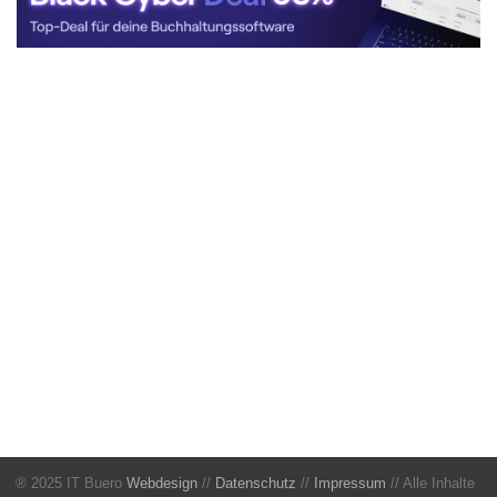
® 2025 IT Buero
Webdesign
//
Datenschutz
//
Impressum
// Alle Inhalte