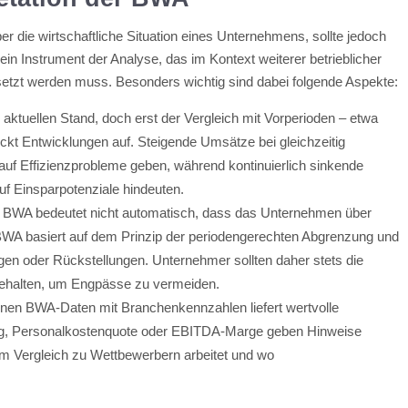
ber die wirtschaftliche Situation eines Unternehmens, sollte jedoch
t ein Instrument der Analyse, das im Kontext weiterer betrieblicher
etzt werden muss. Besonders wichtig sind dabei folgende Aspekte:
aktuellen Stand, doch erst der Vergleich mit Vorperioden – etwa
kt Entwicklungen auf. Steigende Umsätze bei gleichzeitig
f Effizienzprobleme geben, während kontinuierlich sinkende
f Einsparpotenziale hindeuten.
 BWA bedeutet nicht automatisch, dass das Unternehmen über
e BWA basiert auf dem Prinzip der periodengerechten Abgrenzung und
ungen oder Rückstellungen. Unternehmer sollten daher stets die
 behalten, um Engpässe zu vermeiden.
enen BWA-Daten mit Branchenkennzahlen liefert wertvolle
rag, Personalkostenquote oder EBITDA-Marge geben Hinweise
im Vergleich zu Wettbewerbern arbeitet und wo