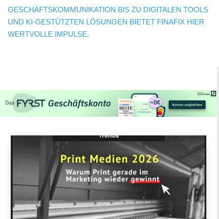
GESCHÄFTSKOMMUNIKATION BIS ZU DIGITALEN TOOLS
UND KI-GESTÜTZTEN LÖSUNGEN BIETET FINAFIX HIER
WERTVOLLE IMPULSE.