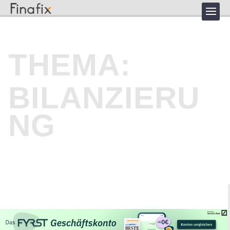
THEMA:
BILANZIERU
NG