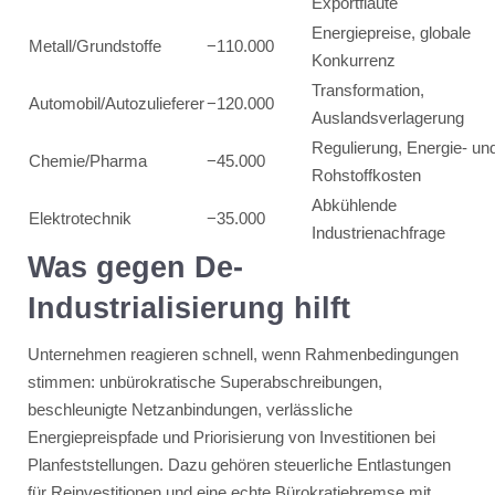
Exportflaute
Energiepreise, globale
Metall/Grundstoffe
−110.000
Konkurrenz
Transformation,
Automobil/Autozulieferer
−120.000
Auslandsverlagerung
Regulierung, Energie- un
Chemie/Pharma
−45.000
Rohstoffkosten
Abkühlende
Elektrotechnik
−35.000
Industrienachfrage
Was gegen De-
Industrialisierung hilft
Unternehmen reagieren schnell, wenn Rahmenbedingungen
stimmen: unbürokratische Superabschreibungen,
beschleunigte Netzanbindungen, verlässliche
Energiepreispfade und Priorisierung von Investitionen bei
Planfeststellungen. Dazu gehören steuerliche Entlastungen
für Reinvestitionen und eine echte Bürokratiebremse mit