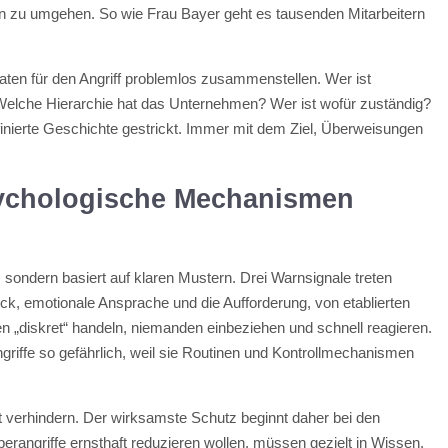
ln zu umgehen. So wie Frau Bayer geht es tausenden Mitarbeitern
Daten für den Angriff problemlos zusammenstellen. Wer ist
Welche Hierarchie hat das Unternehmen? Wer ist wofür zuständig?
finierte Geschichte gestrickt. Immer mit dem Ziel, Überweisungen
sychologische Mechanismen
t, sondern basiert auf klaren Mustern. Drei Warnsignale treten
k, emotionale Ansprache und die Aufforderung, von etablierten
n „diskret“ handeln, niemanden einbeziehen und schnell reagieren.
iffe so gefährlich, weil sie Routinen und Kontrollmechanismen
t verhindern. Der wirksamste Schutz beginnt daher bei den
erangriffe ernsthaft reduzieren wollen, müssen gezielt in Wissen,