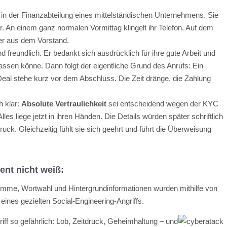
n in der Finanzabteilung eines mittelständischen Unternehmens. Sie
bar. An einem ganz normalen Vormittag klingelt ihr Telefon. Auf dem
er aus dem Vorstand.
d freundlich. Er bedankt sich ausdrücklich für ihre gute Arbeit und
lassen könne. Dann folgt der eigentliche Grund des Anrufs: Ein
Deal stehe kurz vor dem Abschluss. Die Zeit dränge, die Zahlung
h klar:
Absolute Vertraulichkeit
sei entscheidend wegen der KYC
lles liege jetzt in ihren Händen. Die Details würden später schriftlich
uck. Gleichzeitig fühlt sie sich geehrt und führt die Überweisung
nt nicht weiß:
Stimme, Wortwahl und Hintergrundinformationen wurden mithilfe von
l eines gezielten Social-Engineering-Angriffs.
ff so gefährlich: Lob, Zeitdruck, Geheimhaltung – und