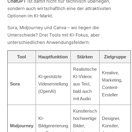
ChatGPT
ist damit nicht nur technisch überlegen,
sondern auch wirtschaftlich eine der attraktivsten
Optionen im KI-Markt.
Sora, Midjourney und Canva – wo liegen die
Unterschiede? Drei Tools mit KI-Fokus, aber
unterschiedlichen Anwendungsfeldern:
Tool
Hauptfunktion
Stärken
Zielgruppe
Realistische
Kreative,
KI-gestützte
KI-Videos
Marketing,
Sora
Videoerstellung
aus Text,
Content-
(OpenAI)
bald auch
Ersteller
mit Audio
Künstlerisch
KI-
hochwertige
Designer,
Midjourney
Bildgenerierung
Bilder,
Künstler,