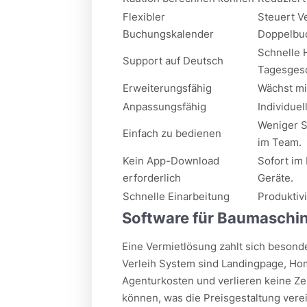
Flexibler
Steuert V
Buchungskalender
Doppelbu
Schnelle 
Support auf Deutsch
Tagesgesc
Erweiterungsfähig
Wächst mi
Anpassungsfähig
Individue
Weniger S
Einfach zu bedienen
im Team.
Kein App-Download
Sofort im
erforderlich
Geräte.
Schnelle Einarbeitung
Produktivi
Software für Baumaschin
Eine Vermietlösung zahlt sich besonde
Verleih System sind Landingpage, Hom
Agenturkosten und verlieren keine Zeit
können, was die Preisgestaltung verei