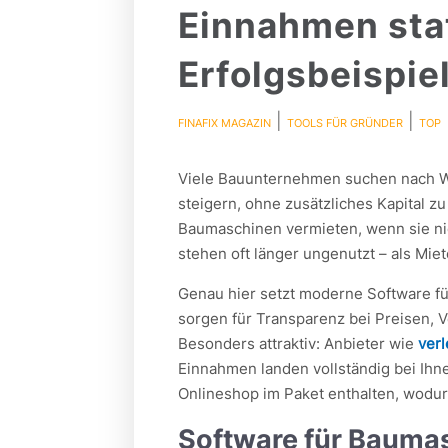
Einnahmen sta
Erfolgsbeispie
|
|
FINAFIX MAGAZIN
TOOLS FÜR GRÜNDER
TOP
Viele Bauunternehmen suchen nach W
steigern, ohne zusätzliches Kapital z
Baumaschinen vermieten, wenn sie nich
stehen oft länger ungenutzt – als Mie
Genau hier setzt moderne Software f
sorgen für Transparenz bei Preisen, 
Besonders attraktiv: Anbieter wie
ver
Einnahmen landen vollständig bei Ihn
Onlineshop im Paket enthalten, wodur
Software für Bauma