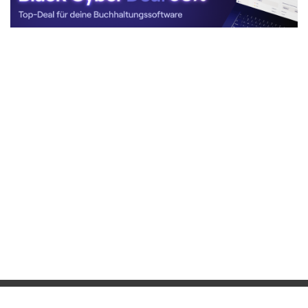
® 2025 IT Buero
Webdesign
//
Datenschutz
//
Impressum
// Alle