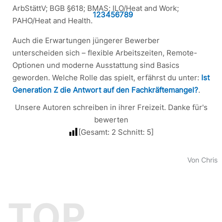
ArbStättV; BGB §618; BMAS; ILO/Heat and Work;
1
2
3
4
5
6
7
8
9
PAHO/Heat and Health.
Auch die Erwartungen jüngerer Bewerber
unterscheiden sich – flexible Arbeitszeiten, Remote-
Optionen und moderne Ausstattung sind Basics
geworden. Welche Rolle das spielt, erfährst du unter:
Ist
Generation Z die Antwort auf den Fachkräftemangel?
.
Unsere Autoren schreiben in ihrer Freizeit. Danke für's
bewerten
[Gesamt:
2
Schnitt:
5
]
Von Chris
TOP