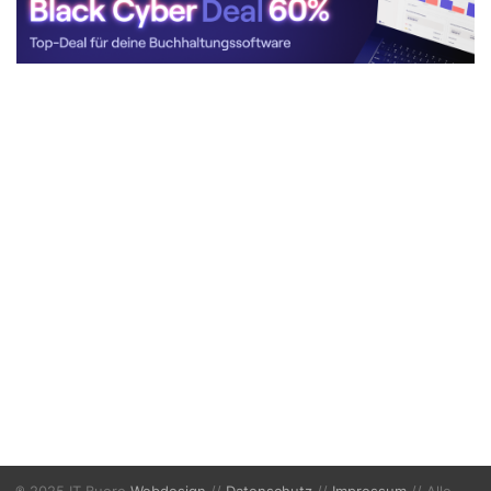
® 2025 IT Buero
Webdesign
//
Datenschutz
//
Impressum
// Alle