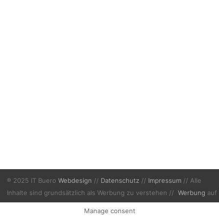
® 2025 IT Buero
Webdesign
//
Datenschutz
//
Impressum
// Alle
Inhalte sind grundsätzlich als Werbung zu verstehen //
Werbung
auf
Finafix.com
Manage consent