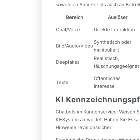
sowohl an Anbieter als auch an Betreib
Bereich
Auslöser
Chat/Voice
Direkte Interaktion
Synthetisch oder
Bild/Audio/Video
manipuliert
Realistisch,
Deepfakes
täuschungsgeeignet
Öffentliches
Texte
Interesse
KI Kennzeichnungspfl
Chatbots im Kundenservice: Weisen Si
KI-System antwortet. Halten Sie Eskal
Hinweise revisionssicher.
Synthetische Produktbilder: Wenn ein