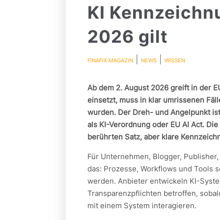
KI Kennzeichn
2026 gilt
|
|
FINAFIX MAGAZIN
NEWS
WISSEN
Ab dem 2. August 2026 greift in der E
einsetzt, muss in klar umrissenen Fäl
wurden. Der Dreh- und Angelpunkt ist
als KI-Verordnung oder EU AI Act. Die
berührten Satz, aber klare Kennzeich
Für Unternehmen, Blogger, Publisher,
das: Prozesse, Workflows und Tools s
werden. Anbieter entwickeln KI-System
Transparenzpflichten betroffen, sobal
mit einem System interagieren.