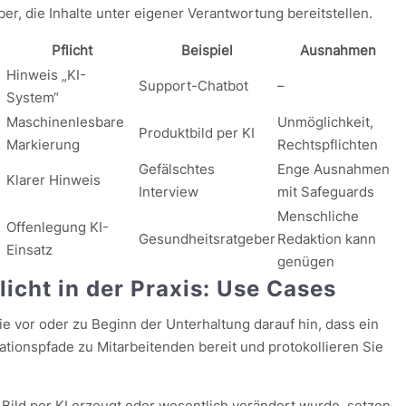
er, die Inhalte unter eigener Verantwortung bereitstellen.
Pflicht
Beispiel
Ausnahmen
Hinweis „KI-
Support-Chatbot
–
System“
Maschinenlesbare
Unmöglichkeit,
Produktbild per KI
Markierung
Rechtspflichten
Gefälschtes
Enge Ausnahmen
Klarer Hinweis
Interview
mit Safeguards
Menschliche
Offenlegung KI-
Gesundheitsratgeber
Redaktion kann
Einsatz
genügen
icht in der Praxis: Use Cases
e vor oder zu Beginn der Unterhaltung darauf hin, dass ein
ationspfade zu Mitarbeitenden bereit und protokollieren Sie
 Bild per KI erzeugt oder wesentlich verändert wurde, setzen