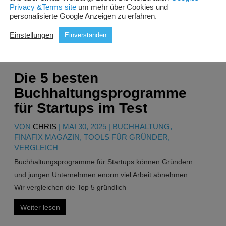
Privacy &Terms site
um mehr über Cookies und
personalisierte Google Anzeigen zu erfahren.
Einstellungen
Einverstanden
Die 5 besten
Buchhaltungsprogramme
für Startups im Test
VON
CHRIS
|
MAI 30, 2025
|
BUCHHALTUNG
,
FINAFIX MAGAZIN
,
TOOLS FÜR GRÜNDER
,
VERGLEICH
Buchhaltungsprogramme für Startups können Gründern
und jungen Unternehmen enorm viel Arbeit abnehmen.
Wir vergleichen die Top 5 gründlich
Weiter lesen