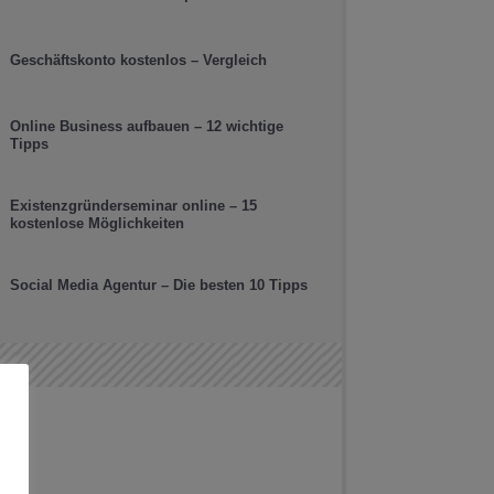
Geschäftskonto kostenlos – Vergleich
Online Business aufbauen – 12 wichtige
Tipps
Existenzgründerseminar online – 15
kostenlose Möglichkeiten
Social Media Agentur – Die besten 10 Tipps