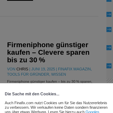
$
$
Firmeniphone günstiger
$
kaufen – Clevere sparen
bis zu 30 %
$
VON
CHRIS
|
JUNI 19, 2025
|
FINAFIX MAGAZIN
,
TOOLS FÜR GRÜNDER
,
WISSEN
Firmeniphone günstiger kaufen – bis zu 30 % sparen,
12-24 Monate Garantie, schnelle Lieferung. Ideal für
Die Sache mit den Cookies...
Start-ups und Mittelstand.
Auch Finafix.com nutzt Cookies um für Sie das Nutzererlebnis
Weiter lesen
zu verbessern. Wir verkaufen keine Daten sondern finanzieren
uns über etwas Werbung. Lesen Sie hierzu auch
Googles