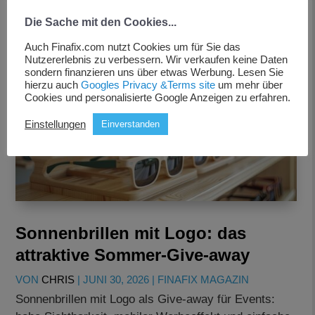
Die Sache mit den Cookies...
Auch Finafix.com nutzt Cookies um für Sie das
Nutzererlebnis zu verbessern. Wir verkaufen keine Daten
sondern finanzieren uns über etwas Werbung. Lesen Sie
hierzu auch
Googles Privacy &Terms site
um mehr über
Cookies und personalisierte Google Anzeigen zu erfahren.
Einstellungen
Einverstanden
Sonnenbrillen mit Logo: das
attraktive Sommer-Give-away
VON
CHRIS
|
JUNI 30, 2026
|
FINAFIX MAGAZIN
Sonnenbrillen mit Logo als Give-away für Events: