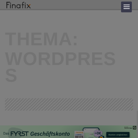
THEMA:
WORDPRES
S