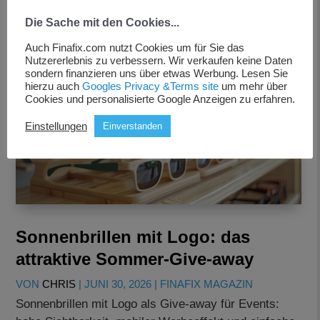
Die Sache mit den Cookies...
Auch Finafix.com nutzt Cookies um für Sie das
Nutzererlebnis zu verbessern. Wir verkaufen keine Daten
sondern finanzieren uns über etwas Werbung. Lesen Sie
hierzu auch
Googles Privacy &Terms site
um mehr über
Cookies und personalisierte Google Anzeigen zu erfahren.
Einstellungen
Einverstanden
Sonnenbrillen mit Logo: das
attraktive Sommer-Give-away
VON
CHRIS
|
JUNI 30, 2026
|
FINAFIX MAGAZIN
Sonnenbrillen mit Logo als Give-away für Events: