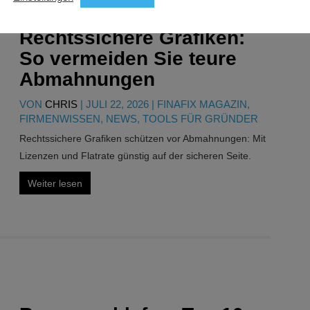
Rechtssichere Grafiken:
So vermeiden Sie teure
Abmahnungen
VON
CHRIS
|
JULI 22, 2026
|
FINAFIX MAGAZIN
,
FIRMENWISSEN
,
NEWS
,
TOOLS FÜR GRÜNDER
Rechtssichere Grafiken schützen vor Abmahnungen: Mit
Lizenzen und Flatrate günstig auf der sicheren Seite.
Weiter lesen