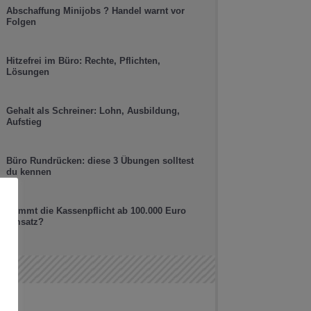
Abschaffung Minijobs ? Handel warnt vor
Folgen
Hitzefrei im Büro: Rechte, Pflichten,
Lösungen
Gehalt als Schreiner: Lohn, Ausbildung,
Aufstieg
Büro Rundrücken: diese 3 Übungen solltest
du kennen
Kommt die Kassenpflicht ab 100.000 Euro
Umsatz?