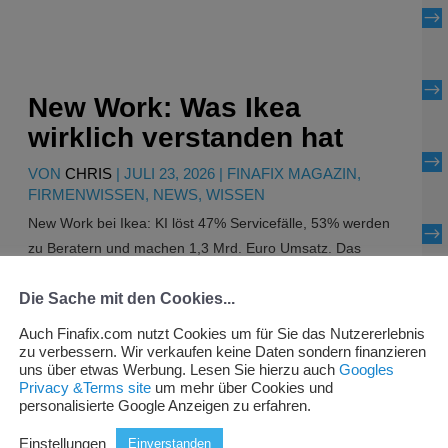
$
$
New Work: Was Ikea
wirklich verstanden hat
$
VON
CHRIS
|
JULI 23, 2026
|
FINAFIX MAGAZIN
,
FIRMENWISSEN
,
NEWS
,
WISSEN
New Work bei Ikea: KI löst 47% Servicefälle, 53% werden
$
zu Beratern und machen 1,3 Mrd. Euro Umsatz. Das
smarte IKEA Modell.
Die Sache mit den Cookies...
$
Weiter lesen
Auch Finafix.com nutzt Cookies um für Sie das Nutzererlebnis
zu verbessern. Wir verkaufen keine Daten sondern finanzieren
uns über etwas Werbung. Lesen Sie hierzu auch
Googles
Privacy &Terms site
um mehr über Cookies und
personalisierte Google Anzeigen zu erfahren.
Einstellungen
Einverstanden